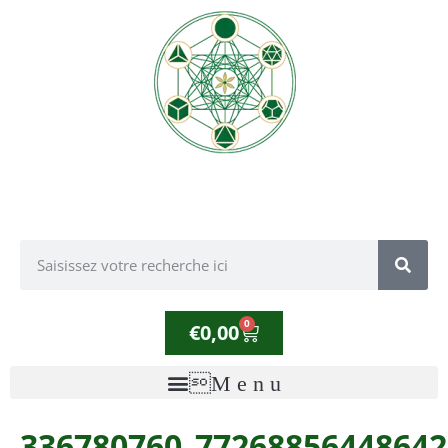
0
€
0,00
336780760_77268856448642