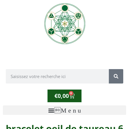
0
€
0,00
bracelet oeil de taureau 6