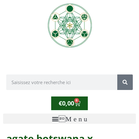
0
€
0,00
agate botswana x