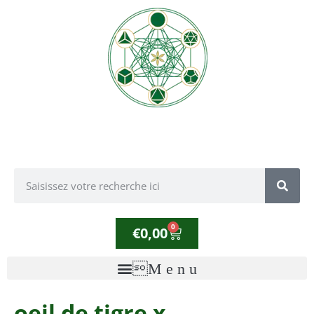
0
€
0,00
oeil de tigre x