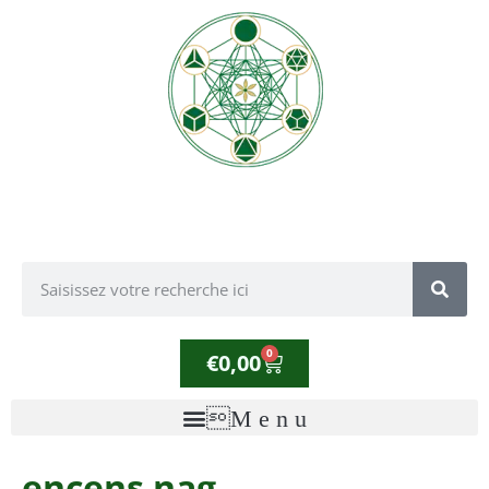
0
€
0,00
encens nag