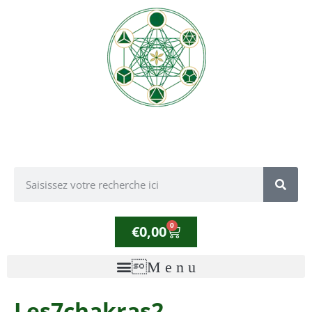
0
€
0,00
Les7chakras2