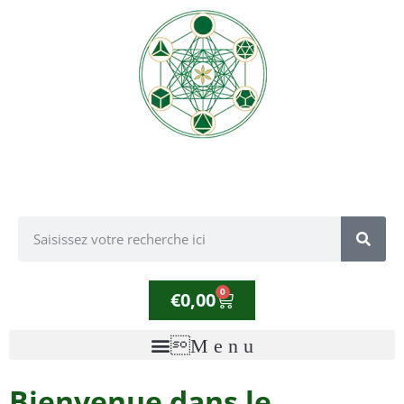
0
€
0,00
Bienvenue dans le