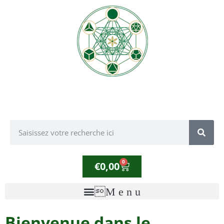
0
€
0,00
Bienvenue dans le