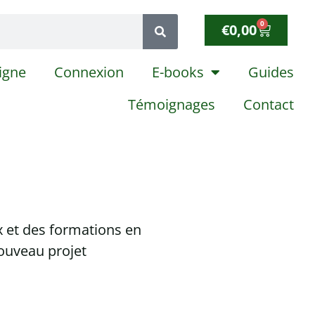
0
€
0,00
igne
Connexion
E-books
Guides
Témoignages
Contact
x et des formations en
ouveau projet