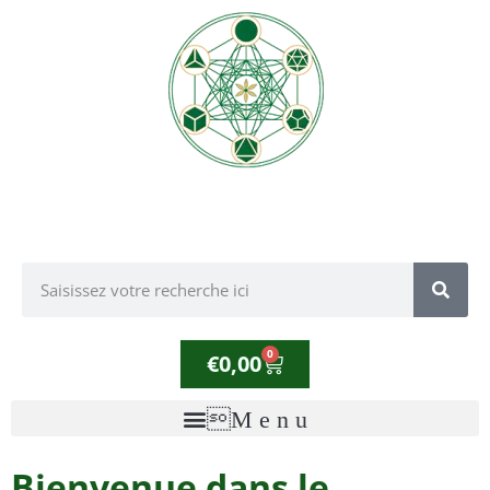
0
€
0,00
Bienvenue dans le