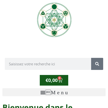
0
€
0,00
Bienvenue dans le