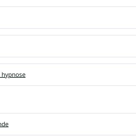
o hypnose
onde