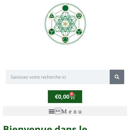
0
€
0,00
Bienvenue dans le