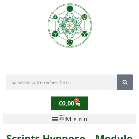
0
€
0,00
Scripts Hypnose – Module