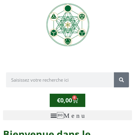
0
€
0,00
Bienvenue dans le