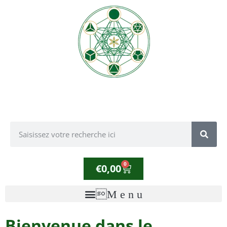
0
€
0,00
Bienvenue dans le