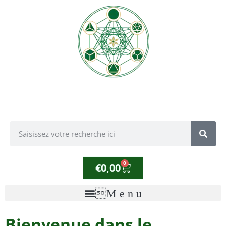
0
€
0,00
Bienvenue dans le