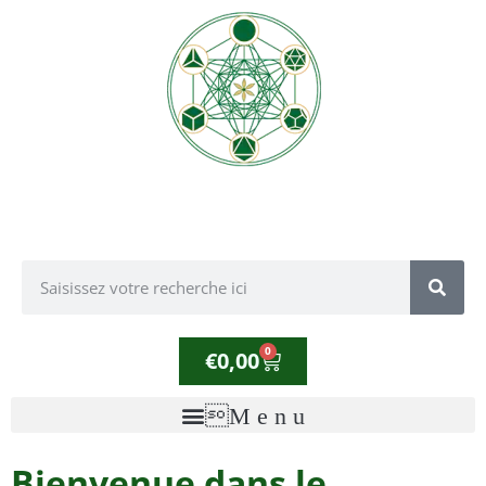
0
€
0,00
Bienvenue dans le