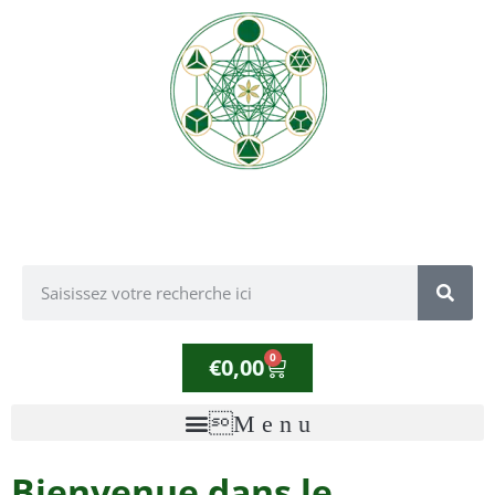
0
€
0,00
Bienvenue dans le