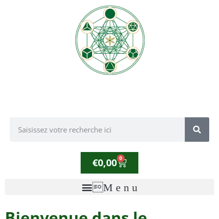
0
€
0,00
Bienvenue dans le