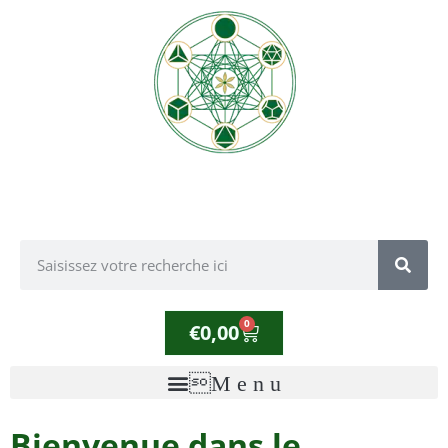
0
€
0,00
Bienvenue dans le