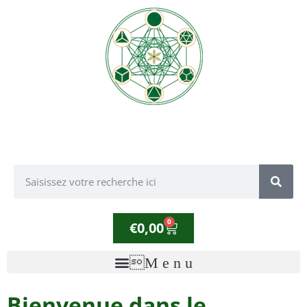
0
€
0,00
Bienvenue dans le