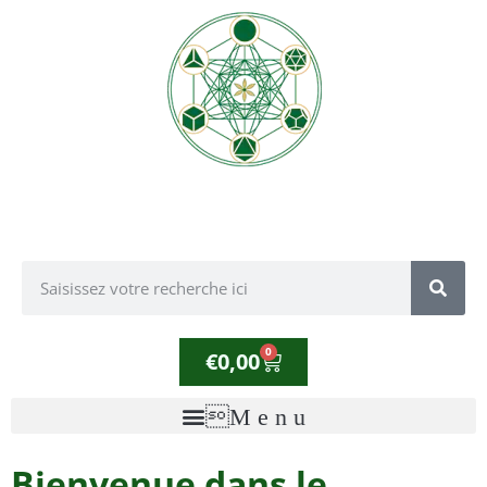
0
€
0,00
Bienvenue dans le