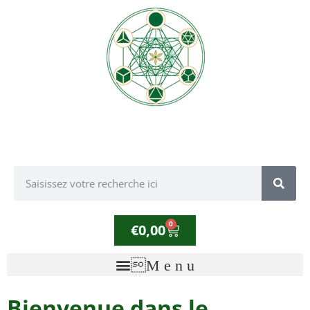
0
€
0,00
Bienvenue dans le