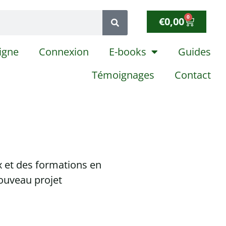
0
€
0,00
igne
Connexion
E-books
Guides
Témoignages
Contact
x et des formations en
ouveau projet