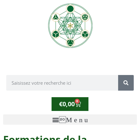
0
€
0,00
Formations de la