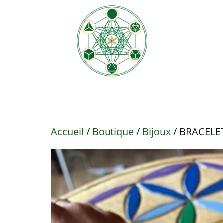
Accueil
/
Boutique
/
Bijoux
/ BRACELE