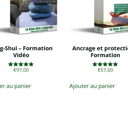
g-Shui – Formation
Ancrage et protecti
Vidéo
Formation
€
97,00
€
57,00
Note
Note
5.00
5.00
sur 5
sur 5
er au panier
Ajouter au panier