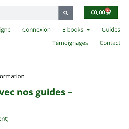
0
€
0,00
igne
Connexion
E-books
Guides
Témoignages
Contact
Formation
ec nos guides –
ent)