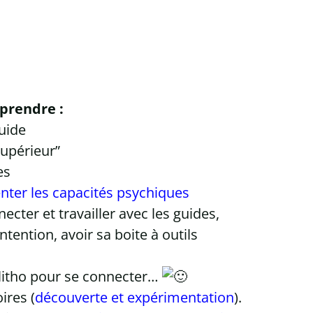
pprendre :
uide
supérieur”
es
ter les capacités psychiques
ter et travailler avec les guides,
ntention, avoir sa boite à outils
a litho pour se connecter…
ires (
découverte et expérimentation
).