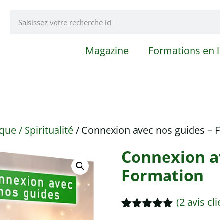
Magazine
Formations en l
que / Spiritualité
/ Connexion avec nos guides – 
Connexion av
Formation
(
2
avis cli
Noté
1
5.00