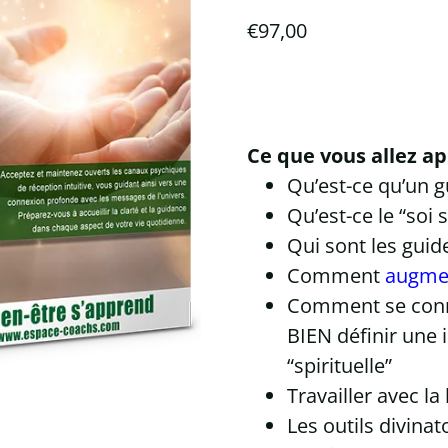
sur 5
€
97,00
basé sur
notation
client
Ce que vous allez a
Qu’est-ce qu’un g
Qu’est-ce le “soi 
Qui sont les guid
Comment
augmen
Comment se connec
BIEN définir une i
“spirituelle”
Travailler avec l
Les outils divinato