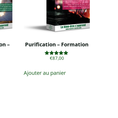
on –
Purification – Formation
€
87,00
Note
5.00
sur 5
Ajouter au panier