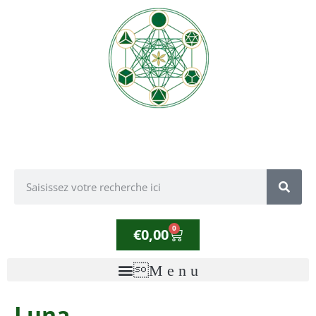
0
€
0,00
Luna