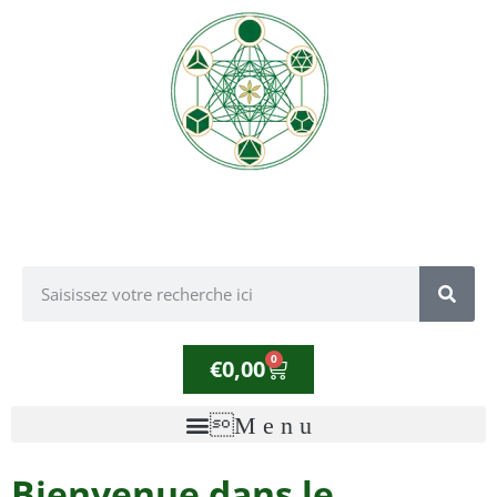
0
€
0,00
Bienvenue dans le