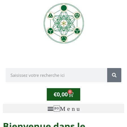
0
€
0,00
Bienvenue dans le