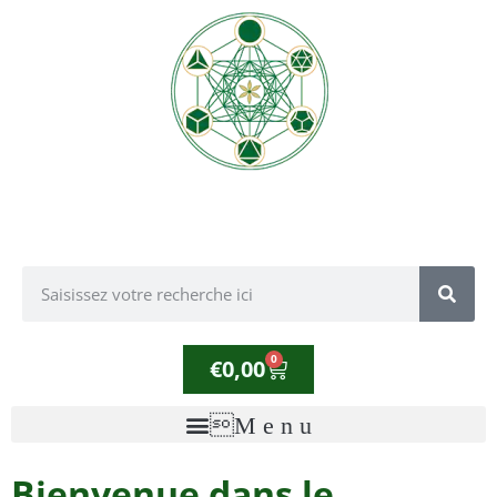
0
€
0,00
Bienvenue dans le