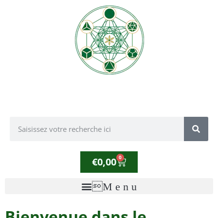
0
€
0,00
Bienvenue dans le