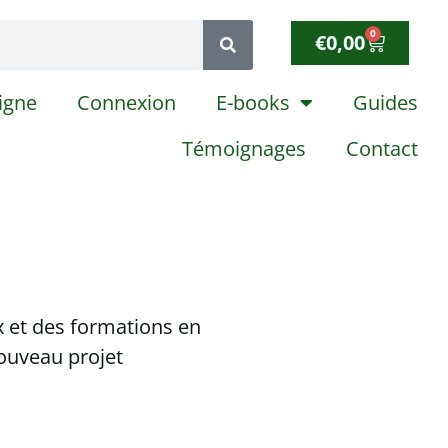
0
€
0,00
igne
Connexion
E-books
Guides
Témoignages
Contact
x et des formations en
ouveau projet