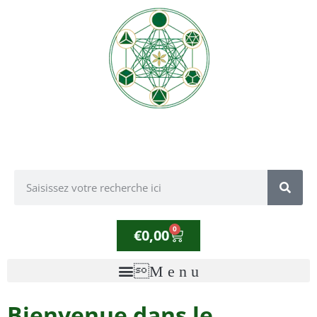
0
€
0,00
Bienvenue dans le