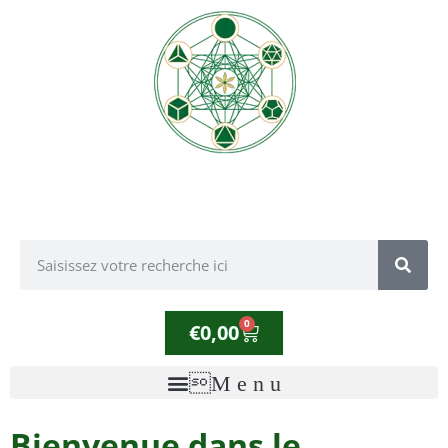
0
€
0,00
Bienvenue dans le