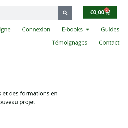
0
€
0,00
igne
Connexion
E-books
Guides
Témoignages
Contact
x et des formations en
ouveau projet