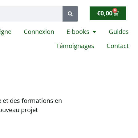
0
€
0,00
igne
Connexion
E-books
Guides
Témoignages
Contact
x et des formations en
ouveau projet