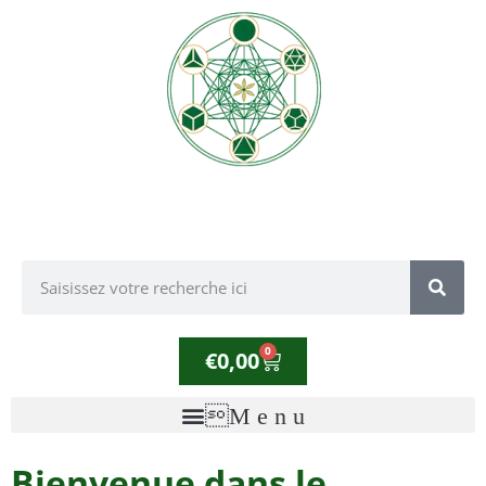
0
€
0,00
Bienvenue dans le