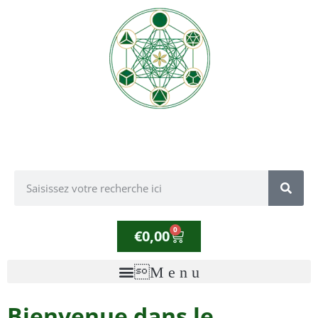
0
€
0,00
Bienvenue dans le