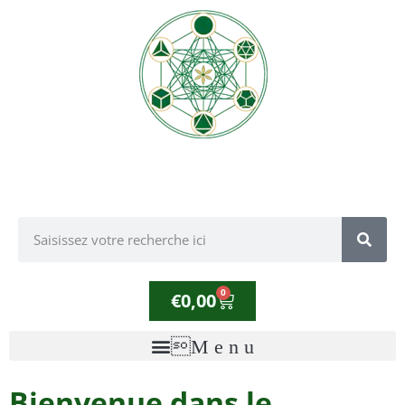
0
€
0,00
Bienvenue dans le