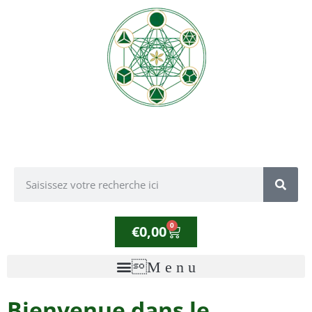
0
€
0,00
Bienvenue dans le