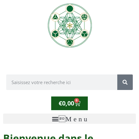
0
€
0,00
Bienvenue dans le