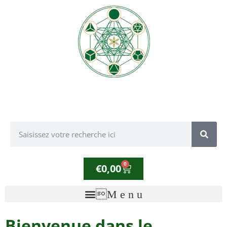
0
€
0,00
Bienvenue dans le