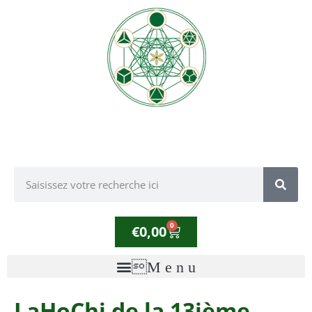
0
€
0,00
LaHoChi de la 13ième