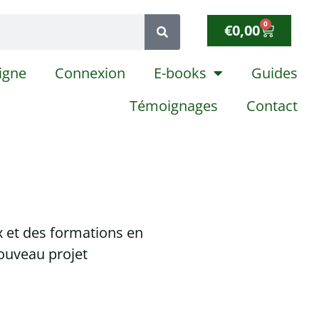
0
€
0,00
igne
Connexion
E-books
Guides
Témoignages
Contact
x et des formations en
ouveau projet